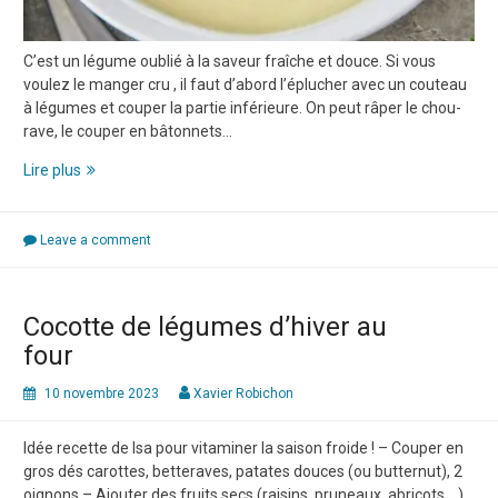
C’est un légume oublié à la saveur fraîche et douce. Si vous
voulez le manger cru , il faut d’abord l’éplucher avec un couteau
à légumes et couper la partie inférieure. On peut râper le chou-
rave, le couper en bâtonnets…
VELOUTE
Lire plus
DE
CHOU_RAVE
Leave a comment
Cocotte de légumes d’hiver au
four
10 novembre 2023
Xavier Robichon
Idée recette de Isa pour vitaminer la saison froide ! – Couper en
gros dés carottes, betteraves, patates douces (ou butternut), 2
oignons – Ajouter des fruits secs (raisins, pruneaux, abricots …),