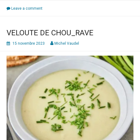
c’est
la
Leave a comment
fête
à
la
VELOUTE DE CHOU_RAVE
betterave
pour
15 novembre 2023
Michel Vaudel
une
entrée
de
fête !!!