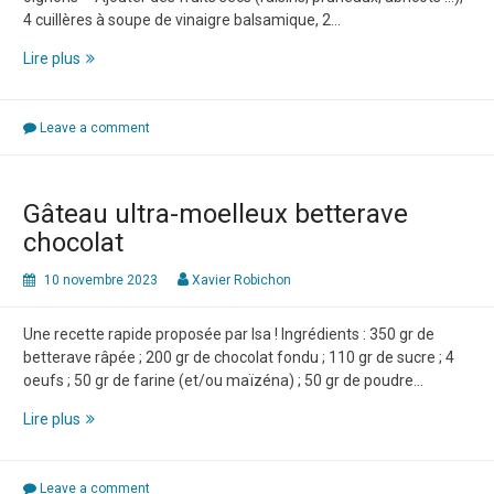
4 cuillères à soupe de vinaigre balsamique, 2…
Cocotte
Lire plus
de
légumes
d’hiver
Leave a comment
au
four
Gâteau ultra-moelleux betterave
chocolat
10 novembre 2023
Xavier Robichon
Une recette rapide proposée par Isa ! Ingrédients : 350 gr de
betterave râpée ; 200 gr de chocolat fondu ; 110 gr de sucre ; 4
oeufs ; 50 gr de farine (et/ou maïzéna) ; 50 gr de poudre…
Gâteau
Lire plus
ultra-
moelleux
betterave
Leave a comment