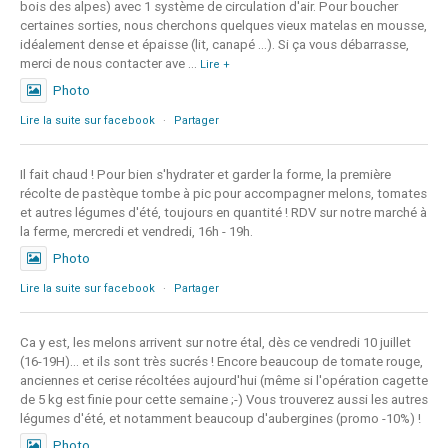
bois des alpes) avec 1 système de circulation d'air. Pour boucher
certaines sorties, nous cherchons quelques vieux matelas en mousse,
idéalement dense et épaisse (lit, canapé ...). Si ça vous débarrasse,
merci de nous contacter ave
...
Lire +
Photo
Lire la suite sur facebook
·
Partager
Il fait chaud ! Pour bien s'hydrater et garder la forme, la première
récolte de pastèque tombe à pic pour accompagner melons, tomates
et autres légumes d'été, toujours en quantité ! RDV sur notre marché à
la ferme, mercredi et vendredi, 16h - 19h.
Photo
Lire la suite sur facebook
·
Partager
Ca y est, les melons arrivent sur notre étal, dès ce vendredi 10 juillet
(16-19H)... et ils sont très sucrés ! Encore beaucoup de tomate rouge,
anciennes et cerise récoltées aujourd'hui (même si l'opération cagette
de 5 kg est finie pour cette semaine ;-) Vous trouverez aussi les autres
légumes d'été, et notamment beaucoup d'aubergines (promo -10%) !
Photo